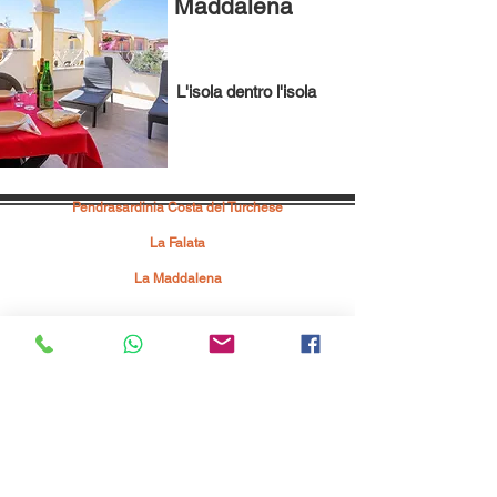
Maddalena
L'isola dentro l'isola
Pendrasardinia Costa del Turchese
Via Mare 29, 07030 - Badesi
La Falata
Strada La Falata SNC, 07038 - Costa Paradiso
La Maddalena
Località Punta Tegge SNC, 07025 - La Maddalena
info@pendrasardinia.com