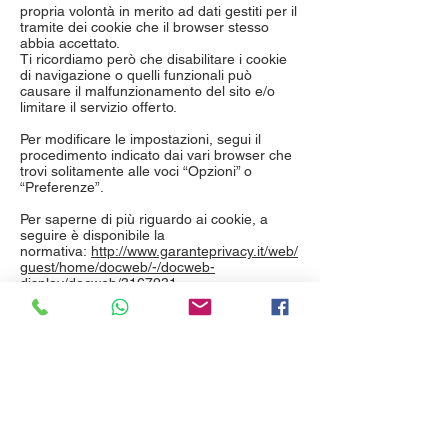
propria volontà in merito ad dati gestiti per il
tramite dei cookie che il browser stesso
abbia accettato.
Ti ricordiamo però che disabilitare i cookie
di navigazione o quelli funzionali può
causare il malfunzionamento del sito e/o
limitare il servizio offerto.
Per modificare le impostazioni, segui il
procedimento indicato dai vari browser che
trovi solitamente alle voci “Opzioni” o
“Preferenze”.
Per saperne di più riguardo ai cookie, a
seguire è disponibile la
normativa:
http://www.garanteprivacy.it/web/
guest/home/docweb/-/docweb-
display/docweb/3167231
Link del
garante:
http://www.garanteprivacy.it/cookie
Pendrasardinia Costa del Turchese
Via Mare 29, 07030 - Badesi
La Falata
Strada La Falata SNC, 07038 - Costa Paradiso
La Maddalena
Località Punta Tegge SNC, 07025 - La Maddalena