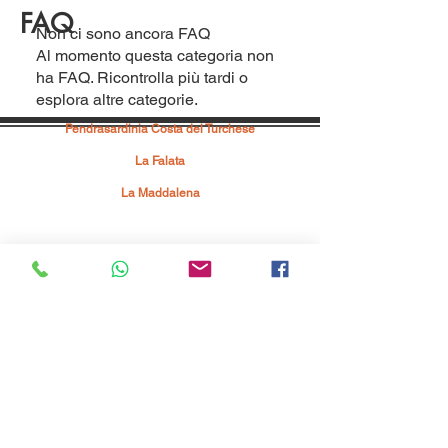
FAQ
Non ci sono ancora FAQ
Al momento questa categoria non
ha FAQ. Ricontrolla più tardi o
esplora altre categorie.
Pendrasardinia Costa del Turchese
Via Mare 29, 07030 - Badesi
La Falata
Strada La Falata SNC, 07038 - Costa Paradiso
La Maddalena
Località Punta Tegge SNC, 07025 - La Maddalena
info@pendrasardinia.com